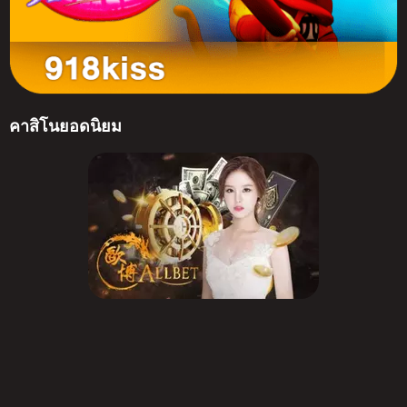
คาสิโนยอดนิยม