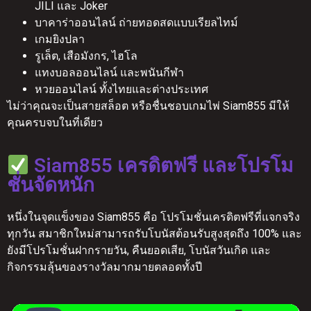
JILI และ Joker
บาคาร่าออนไลน์ ถ่ายทอดสดแบบเรียลไทม์
เกมยิงปลา
รูเล็ต, เสือมังกร, ไฮโล
แทงบอลออนไลน์ และพนันกีฬา
หวยออนไลน์ ทั้งไทยและต่างประเทศ
ไม่ว่าคุณจะเป็นสายสล็อต หรือชื่นชอบเกมไพ่ Siam855 มีให้
คุณครบจบในที่เดียว
Siam855 เครดิตฟรี และโปรโม
ชั่นจัดหนัก
หนึ่งในจุดแข็งของ Siam855 คือ โปรโมชั่นเครดิตฟรีที่แจกจริง
ทุกวัน สมาชิกใหม่สามารถรับโบนัสต้อนรับสูงสุดถึง 100% และ
ยังมีโปรโมชั่นฝากรายวัน, คืนยอดเสีย, โบนัสวันเกิด และ
กิจกรรมลุ้นของรางวัลมากมายตลอดทั้งปี