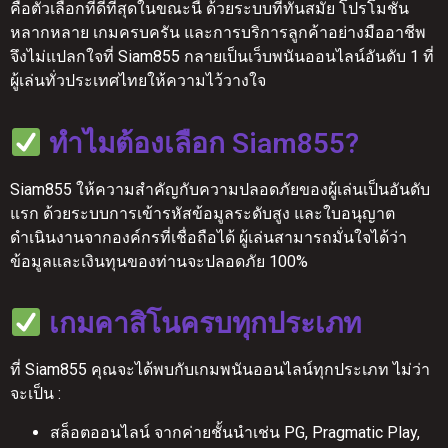
คือตัวเลือกที่ดีที่สุดในขณะนี้ ด้วยระบบที่ทันสมัย โปรโมชั่น
หลากหลาย เกมครบครัน และการบริการลูกค้าอย่างมืออาชีพ
จึงไม่แปลกใจที่ Siam855 กลายเป็นเว็บพนันออนไลน์อันดับ 1 ที่
ผู้เล่นทั่วประเทศไทยให้ความไว้วางใจ
ทำไมต้องเลือก Siam855?
Siam855 ให้ความสำคัญกับความปลอดภัยของผู้เล่นเป็นอันดับ
แรก ด้วยระบบการเข้ารหัสข้อมูลระดับสูง และใบอนุญาต
ดำเนินงานจากองค์กรที่เชื่อถือได้ ผู้เล่นสามารถมั่นใจได้ว่า
ข้อมูลและเงินทุนของท่านจะปลอดภัย 100%
เกมคาสิโนครบทุกประเภท
ที่ Siam855 คุณจะได้พบกับเกมพนันออนไลน์ทุกประเภท ไม่ว่า
จะเป็น :
สล็อตออนไลน์ จากค่ายชั้นนำเช่น PG, Pragmatic Play,